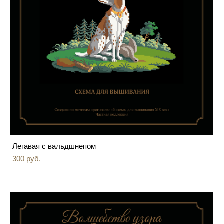
Легавая с вальдшнепом
300 pуб.