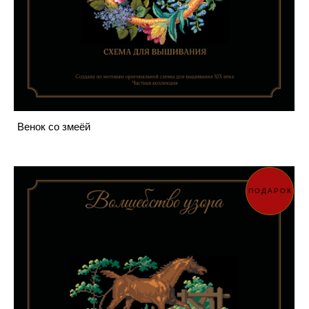
Венок со змеёй
ПОДАРОК