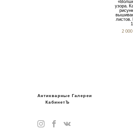
«Волш
узора. К
рисунк
вышиван
листов.
1
2 000
Антикварные Галереи
КабинетЪ