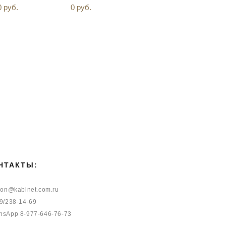
0 pуб.
0 pуб.
НТАКТЫ:
ion@kabinet.com.ru
9/238-14-69
sApp 8-977-646-76-73