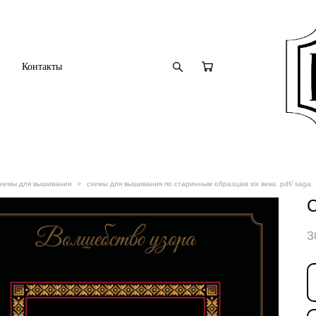
з
Контакты
хемы для вышивания
>
схемы для вышивания по старинным образцам xix века. pdf/ saga.
С
3