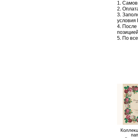
1. Самов
2. Опла
3. Запол
условия 
4. После
позицией
5. По вс
Коллек
пап