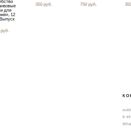
ебство
350 pуб.
750 pуб.
35
анвовые
и для
ия», 12
 Выпуск
 pуб.
КО
aukt
8-49
Whan