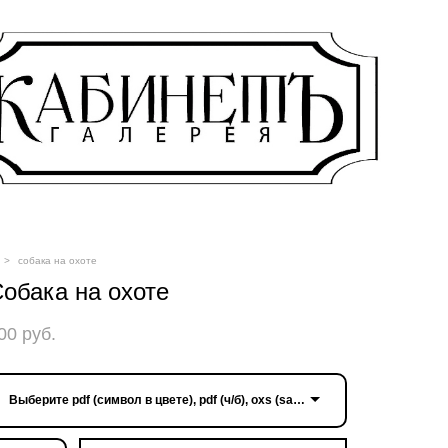
>
собака на охоте
обака на охоте
00 pуб.
Выберите pdf (символ в цвете), pdf (ч/б), oxs (saga)