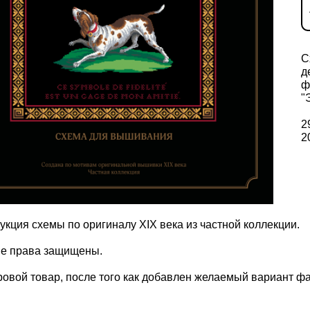
С
д
ф
"
2
2
укция схемы по оригиналу XIX века из частной коллекции.
ие права защищены.
овой товар, после того как добавлен желаемый вариант фа